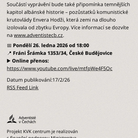
Součástí vyprávění bude také připomínka temnějších
kapitol albánské historie – pozůstatků komunistické
krutovlády Envera Hodži, která zemi na dlouho
izolovala od zbytku Evropy. Více informací se dozvíte
na
www.adventistecb.cz
.
📅
Pondělí 26. ledna 2026 od 18:00
📍
Fráni Šrámka 1353/34, České Budějovice
▶️
Online přenos:
https://www.youtube.com/live/mtfpWe4F5Oc
Datum publikování:
17/2/26
RSS Feed Link
Projekt KVK centrum je realizován
s finanční podporou Ministerstva