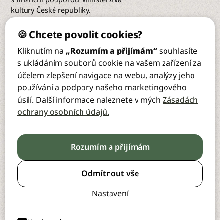
kultury České republiky.
Adresa:
🍪 Chcete povolit cookies?
České sdružení Církve adventistů
Kliknutím na
„Rozumím a přijímám“
souhlasíte
sedmého dne Peroutkova 2482/57
Praha 5 – Smíchov 150 00
s ukládáním souborů cookie na vašem zařízení za
účelem zlepšení navigace na webu, analýzy jeho
Kontakt
používání a podpory našeho marketingového
+420 739 345 659
úsilí. Další informace naleznete v mých
Zásadách
cs@casd.cz
ochrany osobních údajů.
Fakturační údaje:
Stránky
IČ: 63831244
Hlavní stránka
DIČ CZ63831244 - jsme plátci DPH
Sbory
Bankovní spojení: 2124349/0800
Rozumím a přijímám
Zaměstnanci
Datová schránka: bceaq22
Kontakt
Odmítnout vše
Systém CIS
Nastavení
Výroční zprávy
Pro členy