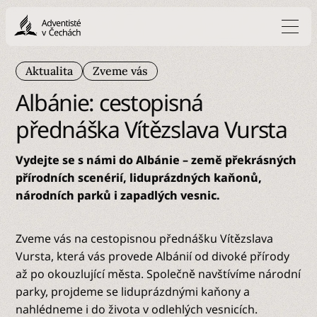
Aktualita
Zveme vás
Albánie: cestopisná
přednáška Vítězslava Vursta
Vydejte se s námi do Albánie – země překrásných
přírodních scenérií, liduprázdných kaňonů,
národních parků i zapadlých vesnic.
Zveme vás na cestopisnou přednášku Vítězslava
Vursta, která vás provede Albánií od divoké přírody
až po okouzlující města. Společně navštívíme národní
parky, projdeme se liduprázdnými kaňony a
nahlédneme i do života v odlehlých vesnicích.