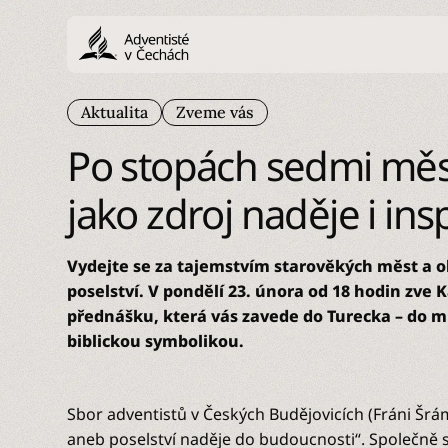
Aktualita
Zveme vás
Po stopách sedmi měs
jako zdroj naděje i ins
Vydejte se za tajemstvím starověkých měst a o
poselství. V pondělí 23. února od 18 hodin zve 
přednášku, která vás zavede do Turecka – do mís
biblickou symbolikou.
Sbor adventistů v Českých Budějovicích (Fráni Šr
aneb poselství naděje do budoucnosti“. Společně