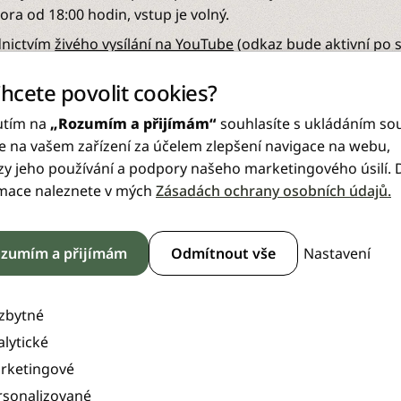
ra od 18:00 hodin, vstup je volný.
dnictvím
živého vysílání na YouTube
(odkaz bude aktivní po s
Chcete povolit cookies?
utím na
„Rozumím a přijímám“
souhlasíte s ukládáním so
e na vašem zařízení za účelem zlepšení navigace na webu,
zy jeho používání a podpory našeho marketingového úsilí. D
mace naleznete v mých
Zásadách ochrany osobních údajů.
Fakturační údaje:
Stránky
Sl
Nastavení
zumím a přijímám
Odmítnout vše
e adventistů
IČ: 63831244
Hlavní stránka
kova 2482/57
DIČ CZ63831244 - jsme plátci DPH
Sbory
50 00
Bankovní spojení: 2124349/0800
zbytné
Zaměstnanci
Datová schránka: bceaq22
alytické
Kontakt
rketingové
Systém CIS
rsonalizované