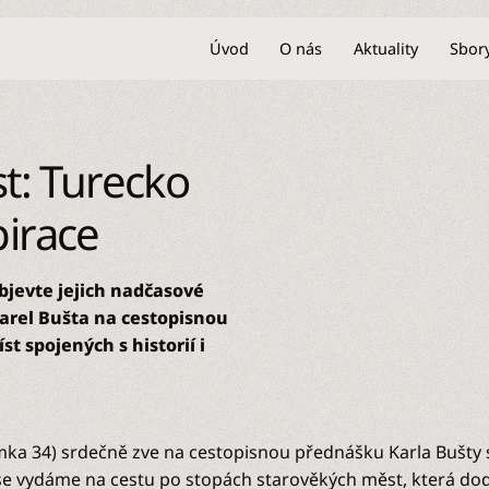
Úvod
O nás
Aktuality
Sbor
t: Turecko
pirace
bjevte jejich nadčasové
Karel Bušta na cestopisnou
t spojených s historií i
ámka 34) srdečně zve na cestopisnou přednášku Karla Bušty
 se vydáme na cestu po stopách starověkých měst, která d