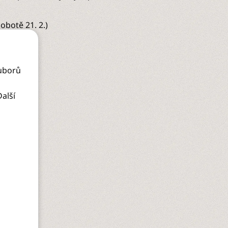
obotě 21. 2.)
uborů
alší
edujte nás:
Instagram
Facebook
YouTube