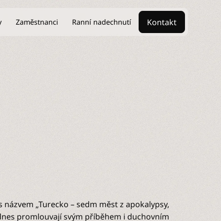
Kontakt
y
Zaměstnanci
Ranní nadechnutí
 s názvem „Turecko – sedm měst z apokalypsy,
odnes promlouvají svým příběhem i duchovním