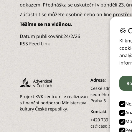
odkazem. Přednáška se uskuteční v pondělí 23. úno
Zúčastnit se můžete osobně nebo on-line prostře
Těšíme se na viděnou.
🍪 
Datum publikování:
24/2/26
Klikn
RSS Feed Link
cooki
analý
infor
Adresa:
Ro
České sdružení Církv
sedmého dne Perout
Projekt KVK centrum je realizován
Praha 5 – Smíchov 1
s finanční podporou Ministerstva
Ne
kultury České republiky.
Kontakt
An
+420 739 345 659
Ma
cs@casd.cz
Pe