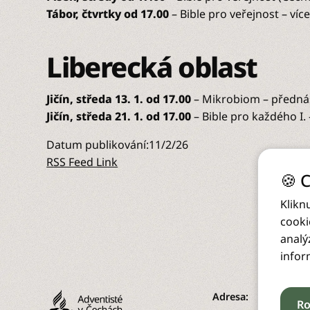
Tábor, čtvrtky od 17.00
– Bible pro veřejnost – víc
Liberecká oblast
Jičín, středa 13. 1. od 17.00
– Mikrobiom – přednáš
Jičín, středa 21. 1. od 17.00
– Bible pro každého I.
Datum publikování:
11/2/26
RSS Feed Link
🍪 
Klikn
cooki
analý
infor
Adresa:
Ro