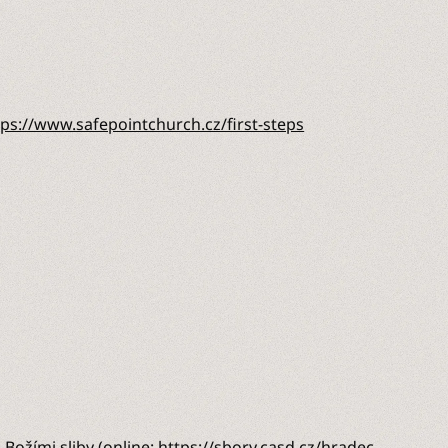
tps://www.safepointchurch.cz/first-steps
Božími sliby (online:
https://sbory.casd.cz/hradec-