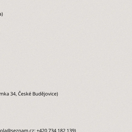
a)
rámka 34, České Budějovice)
mola@seznam.cz
; +420 734 182 139)