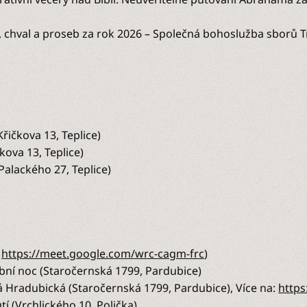
 chval a proseb za rok 2026 – Společná bohoslužba sborů Tr
řičkova 13, Teplice)
ova 13, Teplice)
alackého 27, Teplice)
:
https://meet.google.com/wrc-cagm-frc
)
bní noc (Staročernská 1799, Pardubice)
 Hradubická (Staročernská 1799, Pardubice), Více na:
https
í (Vrchlického 10, Polička)