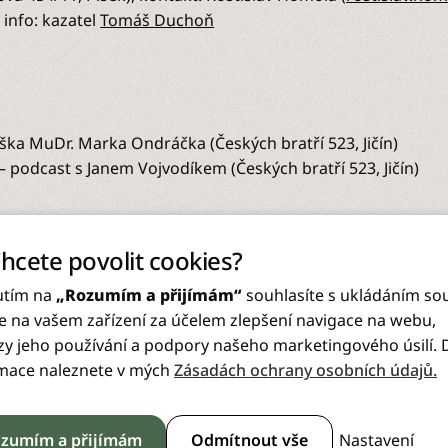
e info: kazatel
Tomáš Duchoň
ka MuDr. Marka Ondráčka (Českých bratří 523, Jičín)
 – podcast s Janem Vojvodíkem (Českých bratří 523, Jičín)
Chcete povolit cookies?
utím na
„Rozumím a přijímám“
souhlasíte s ukládáním so
e na vašem zařízení za účelem zlepšení navigace na webu,
zy jeho používání a podpory našeho marketingového úsilí. D
mace naleznete v mých
Zásadách ochrany osobních údajů.
Fakturační údaje:
Stránky
Sl
Nastavení
zumím a přijímám
Odmítnout vše