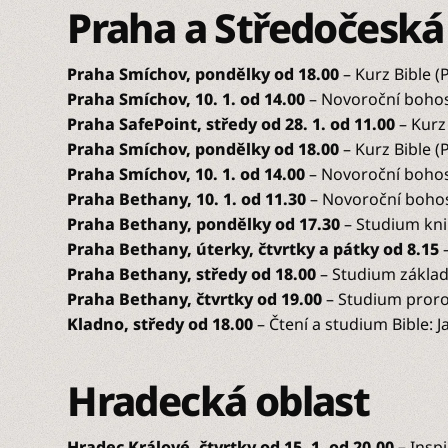
Praha a Středočeská
Praha Smíchov, pondělky od 18.00
– Kurz Bible 
Praha Smíchov, 10. 1. od 14.00
– Novoroční bohos
Praha SafePoint, středy od 28. 1. od 11.00
– Kurz
Praha Smíchov, pondělky od 18.00
– Kurz Bible 
Praha Smíchov, 10. 1. od 14.00
– Novoroční bohos
Praha Bethany, 10. 1. od 11.30
– Novoroční bohos
Praha Bethany, pondělky od 17.30
– Studium kni
Praha Bethany, úterky, čtvrtky a pátky od 8.15
Praha Bethany, středy od 18.00
– Studium základ
Praha Bethany, čtvrtky od 19.00
– Studium proro
Kladno, středy od 18.00
– Čtení a studium Bible:
Hradecká oblast
Hradec Králové, čtvrtky od 15. 1. od 20.00 –
Inspi