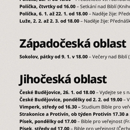
Polička, čtvrtky od 16.00
– Setkání nad Biblí (Knih
Polička, 6. 1. až 22. 1. od 18.00
– Naděje žije: Předn
Luže, 2. 2. až 2. 3. od 18.00
– Naděje žije: Přednášk
Západočeská oblast
Sokolov, pátky od 9. 1. v 18.00
– Večery nad Biblí 
Jihočeská oblast
České Budějovice, 26. 1. od 18.00
– Vydejte se s n
České Budějovice, pondělky od 2. 2.
od 19.00
– V
Vimperk, středy od 16.30 –
Studium Bible pro veř
Strakonice a Protivín, ob týden Protivín 17.30 
Písek, pondělky od 17.00
– Bible pro veřejnost (F
Písek, středy od 17.00
– Bible pro veřejnost (Čech