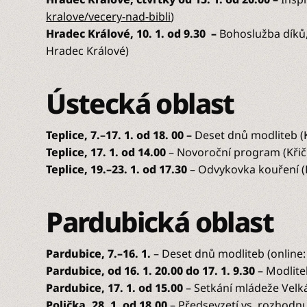
kralove/vecery-nad-bibli
)
Hradec Králové, 10. 1. od 9.30 –
Bohoslužba díků,
Hradec Králové)
Ústecká oblast
Teplice, 7.–17. 1. od 18. 00 –
Deset dnů modliteb (K
Teplice, 17. 1. od 14.00
– Novoroční program (Křičk
Teplice, 19.–23. 1. od 17.30
– Odvykovka kouření (P
Pardubická oblast
Pardubice, 7.–16. 1.
– Deset dnů modliteb (online
Pardubice, od 16. 1. 20.00 do 17. 1. 9.30
– Modlite
Pardubice, 17. 1. od 15.00
– Setkání mládeže Velká
Polička, 28. 1. od 18.00
– Předsevzetí vs. rozhodnut