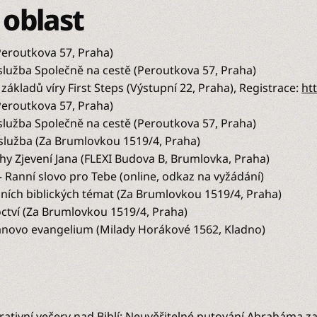
 oblast
(Peroutkova 57, Praha)
lužba Společně na cestě (Peroutkova 57, Praha)
 základů víry First Steps (Výstupní 22, Praha), Registrace:
ht
(Peroutkova 57, Praha)
lužba Společně na cestě (Peroutkova 57, Praha)
lužba (Za Brumlovkou 1519/4, Praha)
hy Zjevení Jana (FLEXI Budova B, Brumlovka, Praha)
– Ranní slovo pro Tebe (online, odkaz na vyžádání)
ních biblických témat (Za Brumlovkou 1519/4, Praha)
ctví (Za Brumlovkou 1519/4, Praha)
 Janovo evangelium (Milady Horákové 1562, Kladno)
rativní večery nad Biblí: Neuvěřitelné putování Abraháma za 