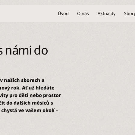
Úvod
O nás
Aktuality
Sbor
s námi do
v našich sborech a
ový rok. Ať už hledáte
vity pro děti nebo prostor
čit do dalších měsíců s
e chystá ve vašem okolí –