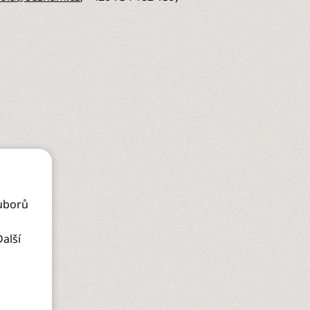
uborů
alší
edujte nás: