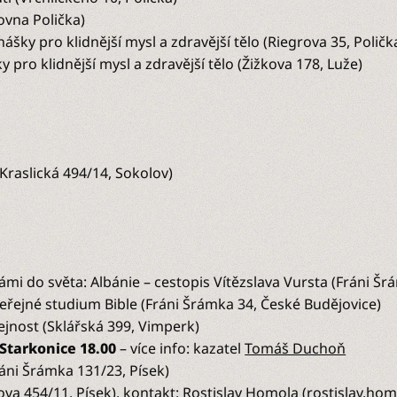
ovna Polička)
ášky pro klidnější mysl a zdravější tělo (Riegrova 35, Poličk
y pro klidnější mysl a zdravější tělo (Žižkova 178, Luže)
(Kraslická 494/14, Sokolov)
ámi do světa: Albánie – cestopis Vítězslava Vursta (Fráni Š
eřejné studium Bible (Fráni Šrámka 34, České Budějovice)
ejnost (Sklářská 399, Vimperk)
a Starkonice 18.00
– více info: kazatel
Tomáš Duchoň
ráni Šrámka 131/23, Písek)
ova 454/11, Písek), kontakt: Rostislav Homola (
rostislav.ho